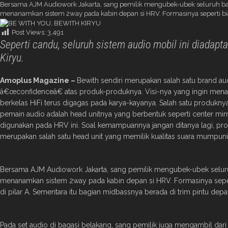
Bersama AJM Audiowork Jakarta, sang pemilik mengubek-ubek seluruh bagi
menanamkan sistem 2way pada kabin depan si HRV. Formasinya seperti bias
Post Views:
3,491
Seperti candu, seluruh sistem audio mobil ini diadapta
Kiryu.
Amoplus Magazine –
Bewith sendiri merupakan salah satu brand a
â€œconfidenceâ€ atas produk-produknya. Visi-nya yang ingin men
berkelas HiFi terus digagas pada karya-kayanya. Salah satu produknya
pemain audio adalah head unitnya yang berbentuk seperti center mirro
digunakan pada HRV ini. Soal kemampuannya jangan ditanya lagi, produ
merupakan salah satu head unit yang memilik kualitas suara mumpuni
Bersama AJM Audiowork Jakarta, sang pemilik mengubek-ubek seluruh
menanamkan sistem 2way pada kabin depan si HRV. Formasinya sepert
di pilar A. Sementara itu bagian midbassnya berada di trim pintu depa
Pada set audio di bagasi belakang, sang pemilik juga mengambil dari B