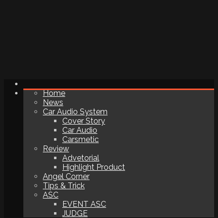
Home
News
Car Audio System
Cover Story
Car Audio
Carsmetic
Review
Advetorial
Highlight Product
Angel Corner
Tips & Trick
ASC
EVENT ASC
JUDGE