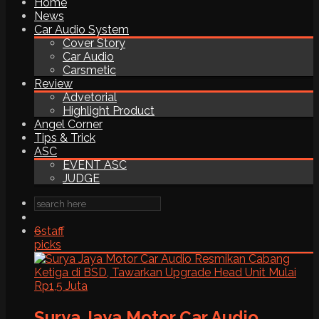
Home
News
Car Audio System
Cover Story
Car Audio
Carsmetic
Review
Advetorial
Highlight Product
Angel Corner
Tips & Trick
ASC
EVENT ASC
JUDGE
6
staff
picks
Surya Jaya Motor Car Audio