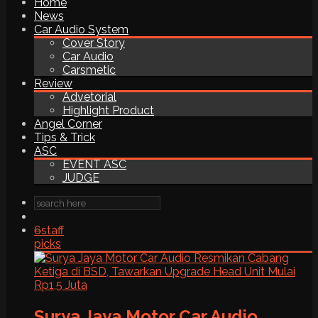
Home
News
Car Audio System
Cover Story
Car Audio
Carsmetic
Review
Advetorial
Highlight Product
Angel Corner
Tips & Trick
ASC
EVENT ASC
JUDGE
6
staff
picks
Surya Jaya Motor Car Audio