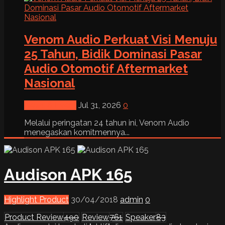
Venom Audio Perkuat Visi Menuju
25 Tahun, Bidik Dominasi Pasar
Audio Otomotif Aftermarket
Nasional
News & Event
Jul 31, 2026
0
Melalui peringatan 24 tahun ini, Venom Audio
menegaskan komitmennya...
Audison APK 165
Highlight Product
30/04/2018
admin
0
Product Review
490
Review
761
Speaker
83