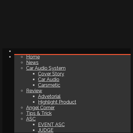
Home
News
Car Audio System
Cover Story
Car Audio
Carsmetic
Review
Advetorial
Highlight Product
Angel Corner
Tips & Trick
ASC
EVENT ASC
JUDGE