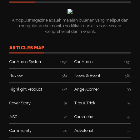
Amoplusmagazine adalah majalah bulanan yang meliput dan
mengulas audio mobil, modifikasi dan aksesoris secara
komprehensif dan menarik.
ARTICLES MAP
Car Audio System
Car Audio
1192
1151
Review
News & Event
581
562
Highlight Product
Angel Corner
557
99
Cover Story
Tips & Trick
93
84
ASC
Carsmetic
72
44
Community
Advetorial
20
12