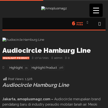
6
STAFF
PICKS
Audiocircle Hamburg Line
17/12/2021
admin
0
HIGHLIGHT PRODUCT
Highlight
Highlight Product
35
306
Post Views:
1,528
Audiocircle Hamburg Line
Jakarta
, amoplusmagz.com –
Audiocircle merupakan brand
pendatang baru di industry peraudio mobilan tanah air. Meski