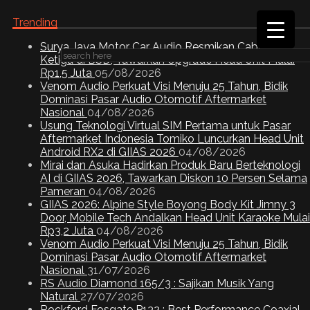
Trending
Surya Jaya Motor Car Audio Resmikan Cabang
Ketiga di BSD, Tawarkan Upgrade Head Unit Mulai
Rp1,5 Juta
05/08/2026
Venom Audio Perkuat Visi Menuju 25 Tahun, Bidik
Dominasi Pasar Audio Otomotif Aftermarket
Nasional
04/08/2026
Usung Teknologi Virtual SIM Pertama untuk Pasar
Aftermarket Indonesia Tomiko Luncurkan Head Unit
Android RX2 di GIIAS 2026
04/08/2026
Mirai dan Asuka Hadirkan Produk Baru Berteknologi
AI di GIIAS 2026, Tawarkan Diskon 10 Persen Selama
Pameran
04/08/2026
GIIAS 2026: Alpine Style Boyong Body Kit Jimny 3
Door, Mobile Tech Andalkan Head Unit Karaoke Mulai
Rp3,2 Juta
04/08/2026
Venom Audio Perkuat Visi Menuju 25 Tahun, Bidik
Dominasi Pasar Audio Otomotif Aftermarket
Nasional
31/07/2026
RS Audio Diamond 165/3 : Sajikan Musik Yang
Natural
27/07/2026
Rockford Fosgate P132 : Best Performance Coaxial