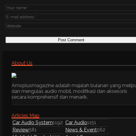
About Us
Amoplusmagazine adalah majalah bulanan yang melip
dan mengulas audio mobil, modifikasi dan aksesoris
secara komprehensif dan menarik.
Articles Map
Car Audio System
1192
Car Audio
1151
Review
581
News & Event
562