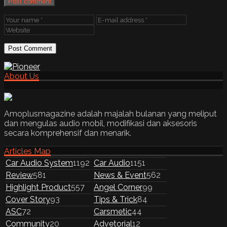
Post comment
About Us
Amoplusmagazine adalah majalah bulanan yang meliput
dan mengulas audio mobil, modifikasi dan aksesoris
secara komprehensif dan menarik.
Articles Map
Car Audio System
1192
Car Audio
1151
Review
581
News & Event
562
Highlight Product
557
Angel Corner
99
Cover Story
93
Tips & Trick
84
ASC
72
Carsmetic
44
Community
20
Advetorial
12