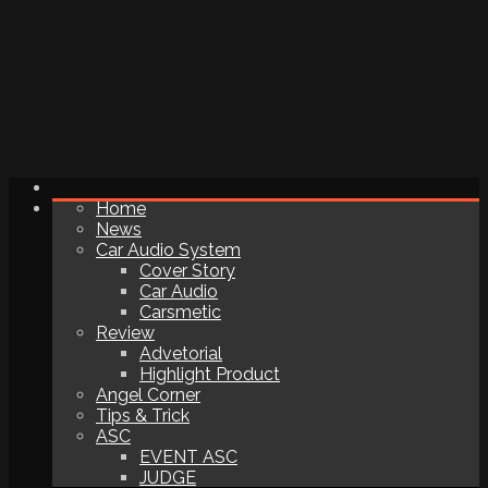
Home
News
Car Audio System
Cover Story
Car Audio
Carsmetic
Review
Advetorial
Highlight Product
Angel Corner
Tips & Trick
ASC
EVENT ASC
JUDGE