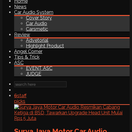
Home
News
Car Audio System
Cover Story
Car Audio
Carsmetic
Review
Advetorial
Highlight Product
Angel Corner
Tips & Trick
ASC
EVENT ASC
JUDGE
6
staff
picks
Surya Jaya Motor Car Audio