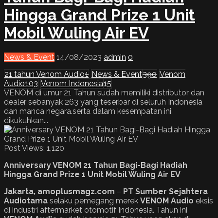
Hingga Grand Prize 1 Unit
Mobil Wuling Air EV
News & Event
14/08/2023
admin
0
21 tahun Venom Audio
1
News & Event
390
Venom
Audio
103
Venom Indonesia
15
VENOM di umur 21 Tahun sudah memiliki distributor dan
dealer sebanyak 263 yang teserbar di seluruh Indonesia
dan manca negara.serta dalam kesempatan ini
dikukuhkan...
Post Views:
1,120
Anniversary VENOM 21 Tahun Bagi-Bagi Hadiah
Hingga Grand Prize 1 Unit Mobil Wuling Air EV
Jakarta, amoplusmagz.com
–
PT Sumber Sejahtera
Audiotama
selaku pemegang merek
VENOM Audio
eksis
di industri aftermarket otomotif Indonesia. Tahun ini