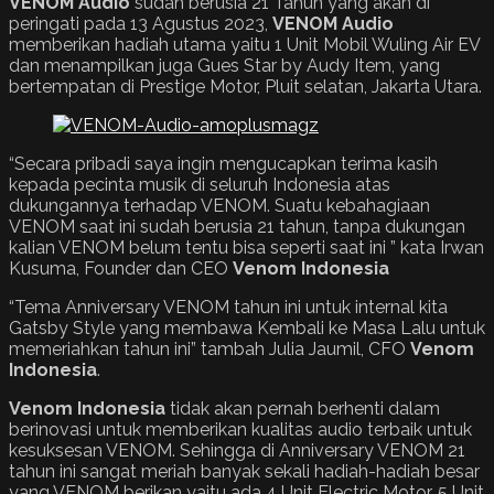
VENOM Audio
sudah berusia 21 Tahun yang akan di
peringati pada 13 Agustus 2023,
VENOM Audio
memberikan hadiah utama yaitu 1 Unit Mobil Wuling Air EV
dan menampilkan juga Gues Star by Audy Item, yang
bertempatan di Prestige Motor, Pluit selatan, Jakarta Utara.
“Secara pribadi saya ingin mengucapkan terima kasih
kepada pecinta musik di seluruh Indonesia atas
dukungannya terhadap VENOM. Suatu kebahagiaan
VENOM saat ini sudah berusia 21 tahun, tanpa dukungan
kalian VENOM belum tentu bisa seperti saat ini ” kata Irwan
Kusuma, Founder dan CEO
Venom Indonesia
“Tema Anniversary VENOM tahun ini untuk internal kita
Gatsby Style yang membawa Kembali ke Masa Lalu untuk
memeriahkan tahun ini” tambah Julia Jaumil, CFO
Venom
Indonesia
.
Venom Indonesia
tidak akan pernah berhenti dalam
berinovasi untuk memberikan kualitas audio terbaik untuk
kesuksesan VENOM. Sehingga di Anniversary VENOM 21
tahun ini sangat meriah banyak sekali hadiah-hadiah besar
yang VENOM berikan yaitu ada 4 Unit Electric Motor, 5 Unit