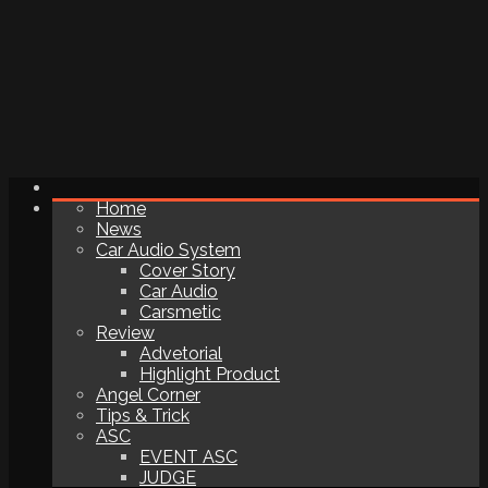
Home
News
Car Audio System
Cover Story
Car Audio
Carsmetic
Review
Advetorial
Highlight Product
Angel Corner
Tips & Trick
ASC
EVENT ASC
JUDGE