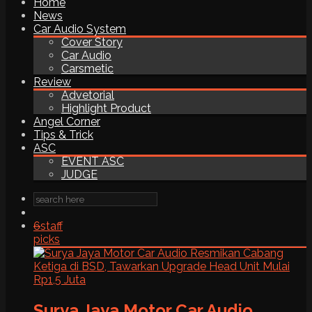
Home
News
Car Audio System
Cover Story
Car Audio
Carsmetic
Review
Advetorial
Highlight Product
Angel Corner
Tips & Trick
ASC
EVENT ASC
JUDGE
6
staff
picks
Surya Jaya Motor Car Audio