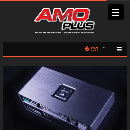
6
STAFF
PICKS