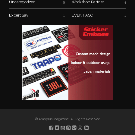
Uncategorized
Workshop Partner
9
4
Expert Say
EVENT ASC
1
1
© Amoplus Magazine. All Rights Reserved