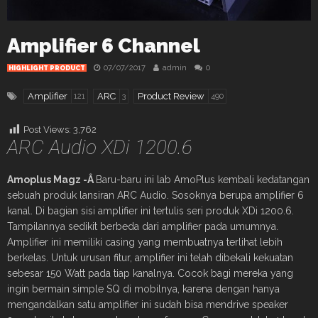
Amplifier 6 Channel
07/07/2017
admin
0
HIGHLIGHT PRODUCT
Amplifier
ARC
Product Review
121
3
490
Post Views:
3,762
ARC Audio XDi 1200.6
Amoplus Magz -Â
Baru-baru ini lab AmoPlus kembali kedatangan
sebuah produk lansiran ARC Audio. Sosoknya berupa amplifier 6
kanal. Di bagian sisi amplifier ini tertulis seri produk XDi 1200.6.
Tampilannya sedikit berbeda dari amplifier pada umumnya.
Amplifier ini memiliki casing yang membuatnya terlihat lebih
berkelas. Untuk urusan fitur, amplifier ini telah dibekali kekuatan
sebesar 150 Watt pada tiap kanalnya. Cocok bagi mereka yang
ingin bermain simple SQ di mobilnya, karena dengan hanya
mengandalkan satu amplifier ini sudah bisa mendrive speaker