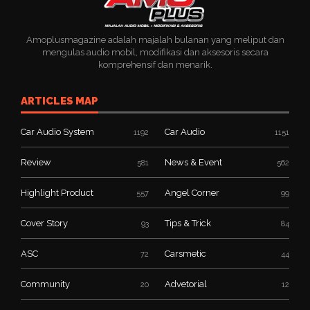
Amoplusmagazine adalah majalah bulanan yang meliput dan
mengulas audio mobil, modifikasi dan aksesoris secara
komprehensif dan menarik.
ARTICLES MAP
Car Audio System
Car Audio
1192
1151
Review
News & Event
581
562
Highlight Product
Angel Corner
557
99
Cover Story
Tips & Trick
93
84
ASC
Carsmetic
72
44
Community
Advetorial
20
12