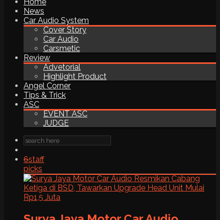
Home
News
Car Audio System
Cover Story
Car Audio
Carsmetic
Review
Advetorial
Highlight Product
Angel Corner
Tips & Trick
ASC
EVENT ASC
JUDGE
6
staff
picks
Surya Jaya Motor Car Audio