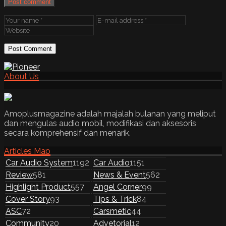
Post comment
About Us
Amoplusmagazine adalah majalah bulanan yang meliput
dan mengulas audio mobil, modifikasi dan aksesoris
secara komprehensif dan menarik.
Articles Map
Car Audio System
1192
Car Audio
1151
Review
581
News & Event
562
Highlight Product
557
Angel Corner
99
Cover Story
93
Tips & Trick
84
ASC
72
Carsmetic
44
Community
20
Advetorial
12