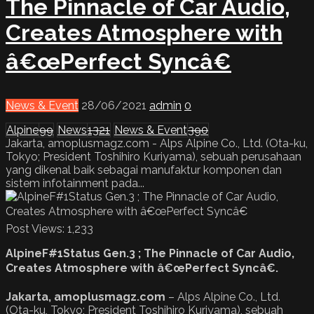
The Pinnacle of Car Audio,
Creates Atmosphere with
â€œPerfect Syncâ€
News & Event
28/06/2021
admin
0
Alpine
99
News
1321
News & Event
390
Jakarta, amoplusmagz.com - Alps Alpine Co., Ltd. (Ota-ku,
Tokyo; President Toshihiro Kuriyama), sebuah perusahaan
yang dikenal baik sebagai manufaktur komponen dan
sistem infotainment pada...
Post Views:
1,233
AlpineF#1Status Gen.3 ; The Pinnacle of Car Audio,
Creates Atmosphere with â€œPerfect Syncâ€.
Jakarta, amoplusmagz.com
– Alps Alpine Co., Ltd.
(Ota-ku, Tokyo; President Toshihiro Kuriyama), sebuah