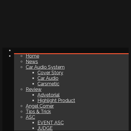
Home
News
Car Audio System
Cover Story
Car Audio
Carsmetic
Review
Advetorial
Highlight Product
Angel Corner
Tips & Trick
ASC
EVENT ASC
JUDGE