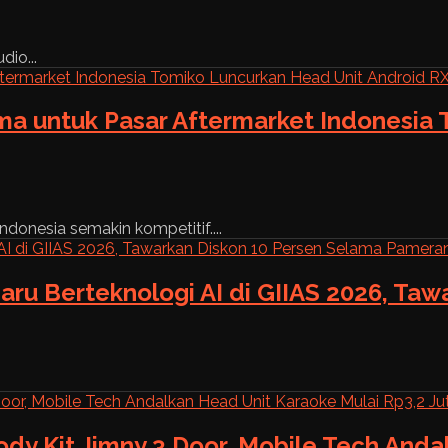
dio...
ama untuk Pasar Aftermarket Indonesia
ndonesia semakin kompetitif....
aru Berteknologi AI di GIIAS 2026, Ta
ody Kit Jimny 3 Door, Mobile Tech And