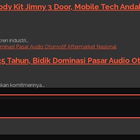
ody Kit Jimny 3 Door, Mobile Tech And
n industri...
5 Tahun, Bidik Dominasi Pasar Audio O
skan komitmennya...