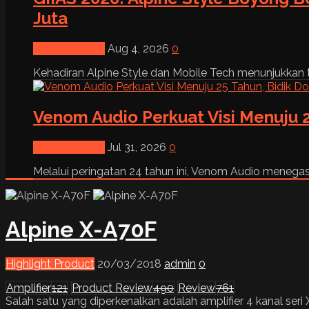
Juta
News & Event
Aug 4, 2026
0
Kehadiran Alpine Style dan Mobile Tech menunjukkan tre
Venom Audio Perkuat Visi Menuju 2
News & Event
Jul 31, 2026
0
Melalui peringatan 24 tahun ini, Venom Audio menega
Alpine X-A70F
Highlight Product
20/03/2018
admin
0
Amplifier
121
Product Review
490
Review
761
Salah satu yang diperkenalkan adalah amplifier 4 kanal seri X