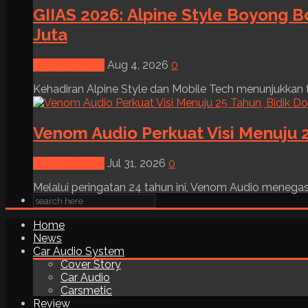
GIIAS 2026: Alpine Style Boyong B
Juta
News & Event
Aug 4, 2026
0
Kehadiran Alpine Style dan Mobile Tech menunjukkan tre
Venom Audio Perkuat Visi Menuju 2
News & Event
Jul 31, 2026
0
Melalui peringatan 24 tahun ini, Venom Audio menega
Home
News
Car Audio System
Cover Story
Car Audio
Carsmetic
Review