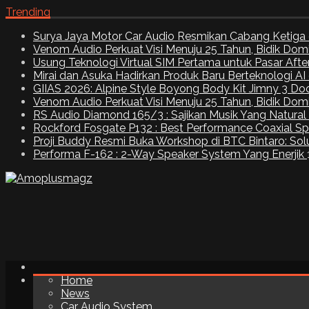
Trending
Surya Jaya Motor Car Audio Resmikan Cabang Ketiga 
Venom Audio Perkuat Visi Menuju 25 Tahun, Bidik Dom
Usung Teknologi Virtual SIM Pertama untuk Pasar Aft
Mirai dan Asuka Hadirkan Produk Baru Berteknologi A
GIIAS 2026: Alpine Style Boyong Body Kit Jimny 3 Do
Venom Audio Perkuat Visi Menuju 25 Tahun, Bidik Dom
RS Audio Diamond 165/3 : Sajikan Musik Yang Natural
Rockford Fosgate P132 : Best Performance Coaxial S
Proji Buddy Resmi Buka Workshop di BTC Bintaro: Solu
Performa F-162 : 2-Way Speaker System Yang Enerjik
Home
News
Car Audio System