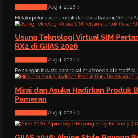
News & Event
Aug 4, 2026
0
Melalui peluncuran produk dan divisi baru ini, Venom Au
Usung Teknologi Virtual SIM Pert
RX2 di GIIAS 2026
News & Event
Aug 4, 2026
0
Persaingan industri perangkat multimedia otomotif di I
Mirai dan Asuka Hadirkan Produk B
Pameran
News & Event
Aug 4, 2026
0
GIIAS 2026: Alpine Style Boyong B