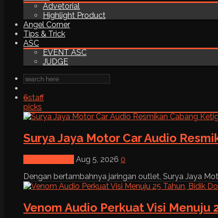
Advetorial
Highlight Product
Angel Corner
Tips & Trick
ASC
EVENT ASC
JUDGE
6
staff
picks
Surya Jaya Motor Car Audio Resmi
News & Event
Aug 5, 2026
0
Dengan bertambahnya jaringan outlet, Surya Jaya Moto
Venom Audio Perkuat Visi Menuju 2