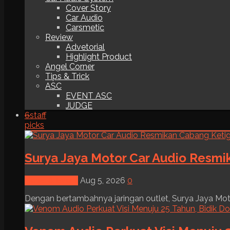
Cover Story
Car Audio
Carsmetic
Review
Advetorial
Highlight Product
Angel Corner
Tips & Trick
ASC
EVENT ASC
JUDGE
6
staff
picks
Surya Jaya Motor Car Audio Resmi
News & Event
Aug 5, 2026
0
Dengan bertambahnya jaringan outlet, Surya Jaya Moto