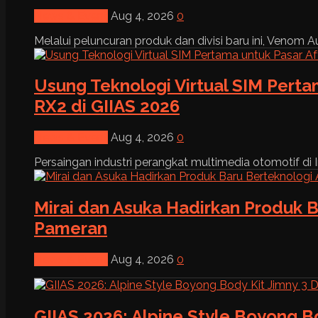
News & Event
Aug 4, 2026
0
Melalui peluncuran produk dan divisi baru ini, Venom Au
Usung Teknologi Virtual SIM Pert
RX2 di GIIAS 2026
News & Event
Aug 4, 2026
0
Persaingan industri perangkat multimedia otomotif di I
Mirai dan Asuka Hadirkan Produk B
Pameran
News & Event
Aug 4, 2026
0
GIIAS 2026: Alpine Style Boyong B