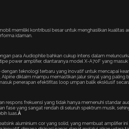
obil memiliki kontribusi besar untuk menghasilkan kualitas au
erforma idaman.
engan para Audiophile bahkan cukup intens dalam meluncurka
tipe power amplifier, diantaranya model X-A70F yang masuk 
pine dengan teknologi terbaru yang inovatif untuk mencapai ke
 Alpine diklaim mampu memastikan jalur sinyal yang paling b
rmasuk penerapan efektifitas loop umpan balik eksklusif secar
an respons frekuensi yang tidak hanya memenuhi standar a
n fase yang sangat rendah di seluruh spektrum musik, sehin
bih luas.
Â
heatsink aluminium cor yang solid, yang membuat amplifier in
inovatif, dimana disipasi panas dapat melalui aliran udara ta