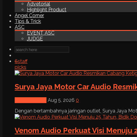
Advetorial
Highlight Product
Angel Corner
Tips & Trick
ASC
EVENT ASC
JUDGE
6
staff
picks
Surya Jaya Motor Car Audio Resmi
News & Event
Aug 5, 2026
0
Dengan bertambahnya jaringan outlet, Surya Jaya Moto
Venom Audio Perkuat Visi Menuju 2