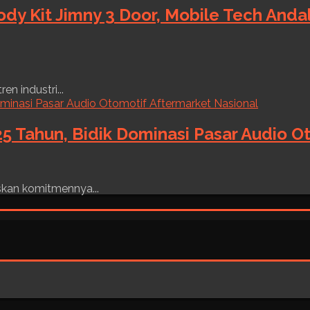
ody Kit Jimny 3 Door, Mobile Tech And
n industri...
5 Tahun, Bidik Dominasi Pasar Audio O
skan komitmennya...