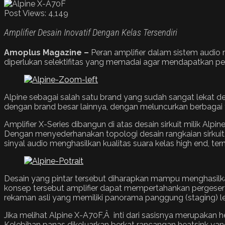
Post Views:
4,149
Amplifier Desain Inovatif Dengan Kelas Tersendiri
Amoplus Magazine –
Peran amplifier dalam sistem audio m
diperlukan selektifitas yang memadai agar mendapatkan p
Alpine sebagai salah satu brand yang sudah sangat lekat d
dengan brand besar lainnya, dengan meluncurkan berbagai 
Amplifier X-Series dibangun di atas desain sirkuit milik Al
Dengan menyederhanakan topologi desain rangkaian sirkuit,
sinyal audio menghasilkan kualitas suara kelas high end, te
Desain yang pintar tersebut diharapkan mampu menghasilk
konsep tersebut amplifier dapat mempertahankan pergesera
rekaman asli yang memiliki panorama panggung (staging) le
Jika melihat Alpine X-A70F,Â inti dari sasisnya merupakan 
Kelebihan panas dikeluarkan berkat rancangan heatsink yang 