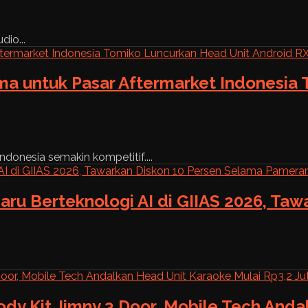
dio...
ama untuk Pasar Aftermarket Indonesia
ndonesia semakin kompetitif....
aru Berteknologi AI di GIIAS 2026, Ta
ody Kit Jimny 3 Door, Mobile Tech And