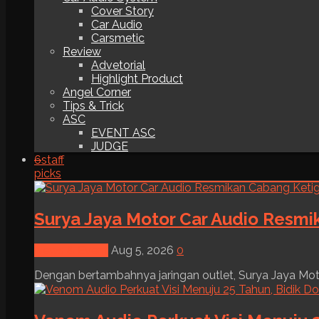
Cover Story
Car Audio
Carsmetic
Review
Advetorial
Highlight Product
Angel Corner
Tips & Trick
ASC
EVENT ASC
JUDGE
6
staff
picks
Surya Jaya Motor Car Audio Resmi
News & Event
Aug 5, 2026
0
Dengan bertambahnya jaringan outlet, Surya Jaya Moto