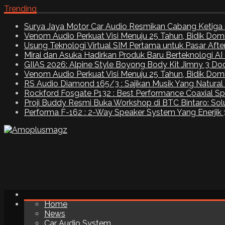
Trending
Surya Jaya Motor Car Audio Resmikan Cabang Ketiga 
Venom Audio Perkuat Visi Menuju 25 Tahun, Bidik Dom
Usung Teknologi Virtual SIM Pertama untuk Pasar Aft
Mirai dan Asuka Hadirkan Produk Baru Berteknologi A
GIIAS 2026: Alpine Style Boyong Body Kit Jimny 3 Do
Venom Audio Perkuat Visi Menuju 25 Tahun, Bidik Dom
RS Audio Diamond 165/3 : Sajikan Musik Yang Natural
Rockford Fosgate P132 : Best Performance Coaxial S
Proji Buddy Resmi Buka Workshop di BTC Bintaro: Solu
Performa F-162 : 2-Way Speaker System Yang Enerjik
Home
News
Car Audio System