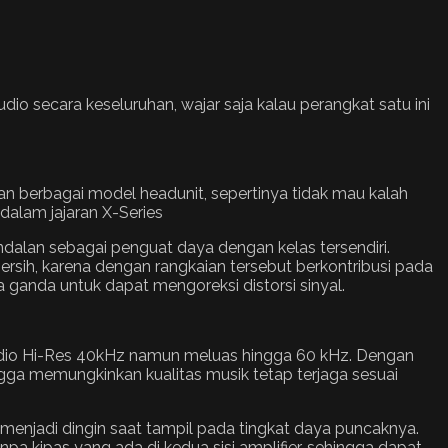
dio secara keseluruhan, wajar saja kalau perangkat satu ini
n berbagai model headunit, sepertinya tidak mau kalah
dalam jajaran X-Series
andalan sebagai penguat daya dengan kelas tersendiri.
ersih, karena dengan rangkaian tersebut berkontribusi pada
a ganda untuk dapat mengoreksi distorsi sinyal.
udio Hi-Res 40kHz namun meluas hingga 60 kHz. Dengan
gga memungkinkan kualitas musik tetap terjaga sesuai
i menjadi dingin saat tampil pada tingkat daya puncaknya.
npa kipas yang ada di kedua sisi amplifier, sehingga dapat