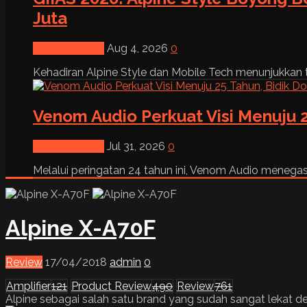
Juta
News & Event
Aug 4, 2026
0
Kehadiran Alpine Style dan Mobile Tech menunjukkan tre
Venom Audio Perkuat Visi Menuju 2
News & Event
Jul 31, 2026
0
Melalui peringatan 24 tahun ini, Venom Audio menega
Alpine X-A70F
Review
17/04/2018
admin
0
Amplifier
121
Product Review
490
Review
761
Alpine sebagai salah satu brand yang sudah sangat lekat d