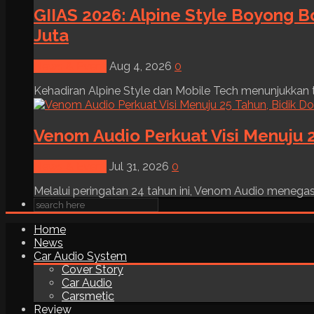
GIIAS 2026: Alpine Style Boyong B
Juta
News & Event
Aug 4, 2026
0
Kehadiran Alpine Style dan Mobile Tech menunjukkan tre
Venom Audio Perkuat Visi Menuju 2
News & Event
Jul 31, 2026
0
Melalui peringatan 24 tahun ini, Venom Audio menega
Home
News
Car Audio System
Cover Story
Car Audio
Carsmetic
Review