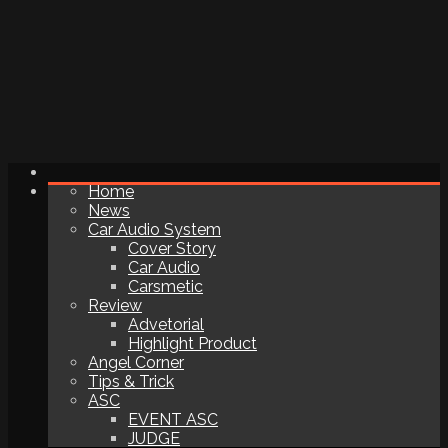
Home
News
Car Audio System
Cover Story
Car Audio
Carsmetic
Review
Advetorial
Highlight Product
Angel Corner
Tips & Trick
ASC
EVENT ASC
JUDGE