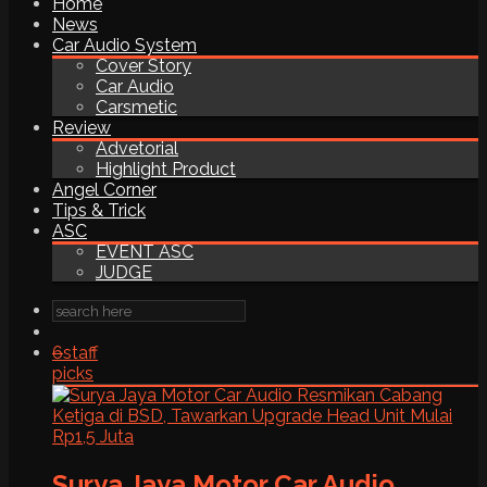
Home
News
Car Audio System
Cover Story
Car Audio
Carsmetic
Review
Advetorial
Highlight Product
Angel Corner
Tips & Trick
ASC
EVENT ASC
JUDGE
6
staff
picks
Surya Jaya Motor Car Audio