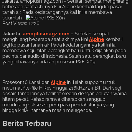
Jakarta, amoplusmagz.com - Setelah sempat menghilang
beberapa saat akhirnya kini Alpine kembali lagi ke pasar
tanah air. Pada kedatangannya kali ini ia membawa
sejumlah...
Post Views:
1,226
Jakarta
,
amoplusmagz.com
–
Setelah sempat
menghilang beberapa saat akhirnya kini
Alpine
kembali
lagi ke pasar tanah air. Pada kedatangannya kali ini ia
membawa sejumlah perangkat baru untuk dijajakan pada
pecinta car audio di Indonesia. Salah satu perangkat baru
yang dibawanya adalah prosesor PXE-X09.
Prosesor 16 kanal dari
Alpine
ini telah support untuk
melumat file-file HiRes hingga 216kHz/24 Bit. Dari segi
desain tampilannya terlihat elegan dengan balutan warna
hitam pekat. Kehadirannya diharapkan sanggup
mendulang sukses seperti para pendahulunya yang
hingga kiniÂ namanya masih melegenda.
Berita Terbaru