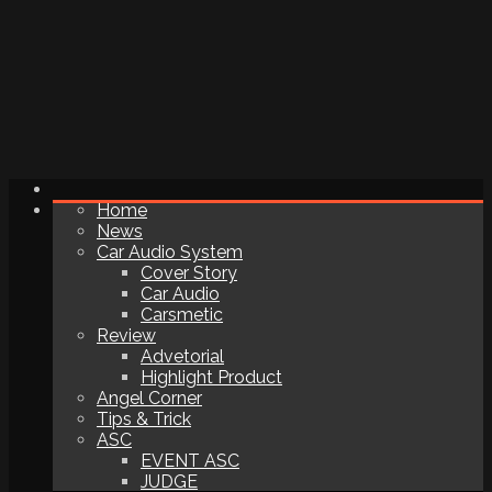
Home
News
Car Audio System
Cover Story
Car Audio
Carsmetic
Review
Advetorial
Highlight Product
Angel Corner
Tips & Trick
ASC
EVENT ASC
JUDGE