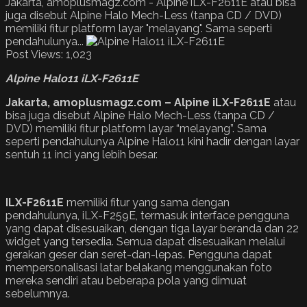
Jakarta, amoplusmagz.com - Alpine iLX-F2611E atau bisa
juga disebut Alpine Halo Mech-Less (tanpa CD / DVD)
memiliki fitur platform layar "melayang". Sama seperti
pendahulunya...
Post Views:
1,023
Alpine Halo11 iLX-F2611E
Jakarta
, amoplusmagz.com –
Alpine iLX-F2611E
atau
bisa juga disebut Alpine Halo Mech-Less (tanpa CD /
DVD) memiliki fitur platform layar “melayang”. Sama
seperti pendahulunya Alpine Halo11 kini hadir dengan layar
sentuh 11 inci yang lebih besar.
ILX-F2611E
memiliki fitur yang sama dengan
pendahulunya, iLX-F259E, termasuk interface pengguna
yang dapat disesuaikan, dengan tiga layar beranda dan 22
widget yang tersedia. Semua dapat disesuaikan melalui
gerakan geser dan seret-dan-lepas. Pengguna dapat
mempersonalisasi latar belakang menggunakan foto
mereka sendiri atau beberapa pola yang dimuat
sebelumnya.