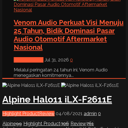
Venom Audio Perkuat Visi Menuju
25 Tahun, Bidik Dominasi Pasar
Audio Otomotif Aftermarket
Nasional
News & Event
Jul 31, 2026
0
Melalui peringatan 24 tahun ini, Venom Audio
menegaskan komitmennya...
Alpine Halo11 iLX-F2611E
Highlight Product
Review
04/08/2021
admin
0
Alpine
99
Highlight Product
306
Review
761