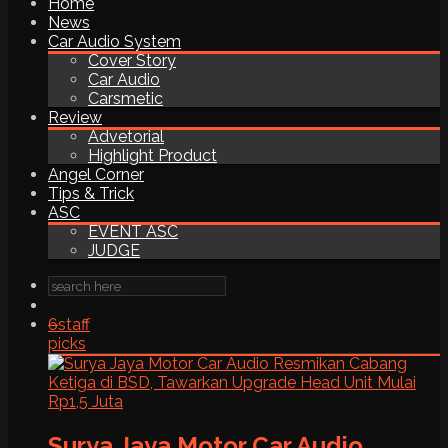
Home
News
Car Audio System
Cover Story
Car Audio
Carsmetic
Review
Advetorial
Highlight Product
Angel Corner
Tips & Trick
ASC
EVENT ASC
JUDGE
6
staff
picks
Surya Jaya Motor Car Audio