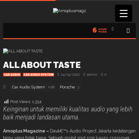
6
STAFF
PICKS
ALL ABOUT TASTE
24/03/2020
admin
0
CAR AUDIO
CAR AUDIO SYSTEM
Car Audio System
Porsche
1198
3
Post Views:
1,354
Keinginan untuk memiliki kualitas audio yang lebih
baik menjadi landasan utama.
Amoplus Magazine –
Davâ€™s Audio Project Jakarta kedatangan
tamu yang tidak biasa. Sebuah mobil mid size luxury crossover