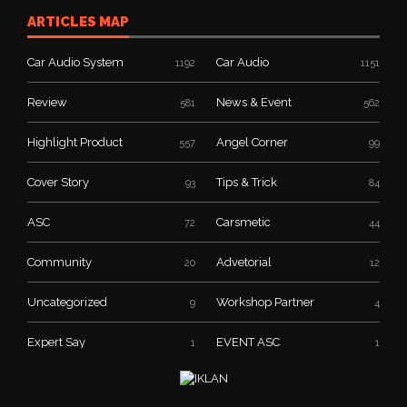
ARTICLES MAP
Car Audio System
Car Audio
1192
1151
Review
News & Event
581
562
Highlight Product
Angel Corner
557
99
Cover Story
Tips & Trick
93
84
ASC
Carsmetic
72
44
Community
Advetorial
20
12
Uncategorized
Workshop Partner
9
4
Expert Say
EVENT ASC
1
1