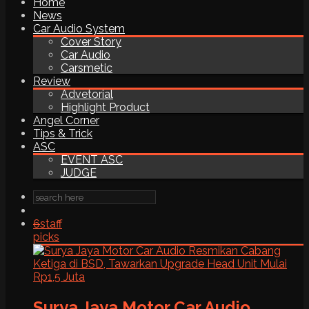
Home
News
Car Audio System
Cover Story
Car Audio
Carsmetic
Review
Advetorial
Highlight Product
Angel Corner
Tips & Trick
ASC
EVENT ASC
JUDGE
6
staff
picks
Surya Jaya Motor Car Audio