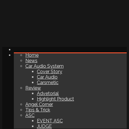
Home
News
Car Audio System
Cover Story
Car Audio
Carsmetic
Review
Advetorial
Highlight Product
Angel Corner
Tips & Trick
ASC
EVENT ASC
JUDGE