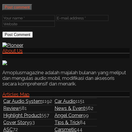
Post comment
About Us
Amoplusmagazine adalah majalah bulanan yang meliput
dan mengulas audio mobil, modifikasi dan aksesoris
secara komprehensif dan menarik.
Articles Map
Car Audio System
1192
Car Audio
1151
Review
581
News & Event
562
Highlight Product
557
Angel Corner
99
Cover Story
93
Tips & Trick
84
ASC
72
Carsmetic
44