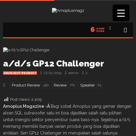
6
STAFF
PICKS
a/d/s GP12 Challenger
17/01/2019
admin
2
HIGHLIGHT PRODUCT
Product Review
Review
Speaker
490
761
83
Post Views:
2,409
Amoplus Magazine -Â
Bagi sobat Amoplus yang gemar dengan
aliran SQL subwoofer satu ini bisa dijadikan salah satu pilihan
untuk mengisi sektor penyembur suara bass-nya. Sejatinya a/d/s
memang memiliki banyak varian produk yang bisa dijadikan
andalan. Seri GP12 Challenger ini merupakan salah satunya.