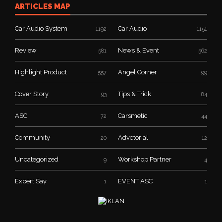
ARTICLES MAP
Car Audio System
Car Audio
1192
1151
Review
News & Event
581
562
Highlight Product
Angel Corner
557
99
Cover Story
Tips & Trick
93
84
ASC
Carsmetic
72
44
Community
Advetorial
20
12
Uncategorized
Workshop Partner
9
4
Expert Say
EVENT ASC
1
1