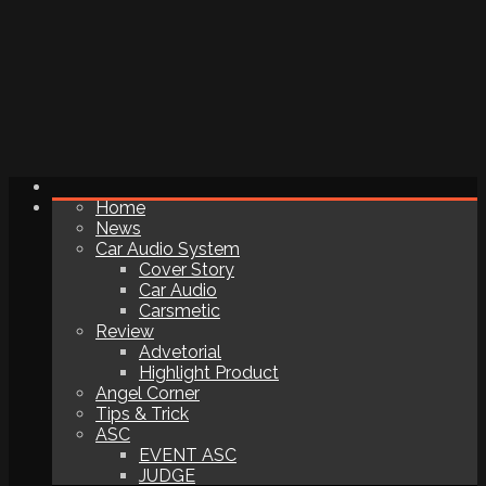
Home
News
Car Audio System
Cover Story
Car Audio
Carsmetic
Review
Advetorial
Highlight Product
Angel Corner
Tips & Trick
ASC
EVENT ASC
JUDGE