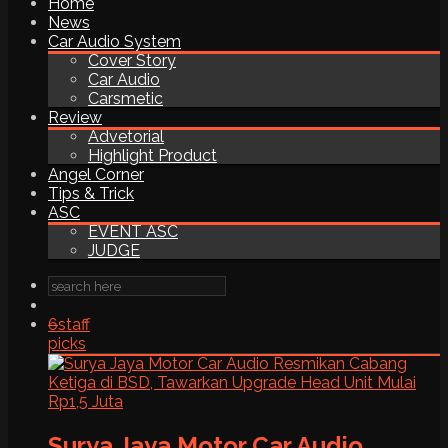
Home
News
Car Audio System
Cover Story
Car Audio
Carsmetic
Review
Advetorial
Highlight Product
Angel Corner
Tips & Trick
ASC
EVENT ASC
JUDGE
6
staff
picks
Surya Jaya Motor Car Audio