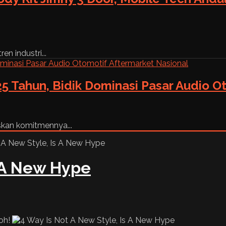
n industri...
5 Tahun, Bidik Dominasi Pasar Audio O
skan komitmennya...
s A New Hype
loh!