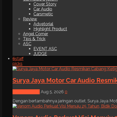
Cover Story
Car Audio
Carsmetic
Review
Advetorial
Highlight Product
Angel Corner
Tips & Trick
ASC
EVENT ASC
JUDGE
6
staff
picks
Surya Jaya Motor Car Audio Resmi
News & Event
Aug 5, 2026
0
Dengan bertambahnya jaringan outlet, Surya Jaya Moto