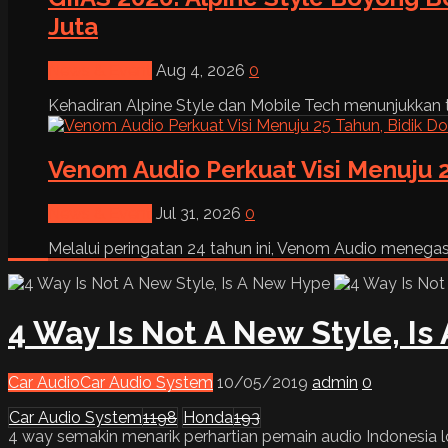
Juta
News & Event
Aug 4, 2026
0
Kehadiran Alpine Style dan Mobile Tech menunjukkan tre
Venom Audio Perkuat Visi Menuju 2
News & Event
Jul 31, 2026
0
Melalui peringatan 24 tahun ini, Venom Audio menega
4 Way Is Not A New Style, I
Car Audio
Car Audio System
10/05/2019
admin
0
Car Audio System
1198
Honda
193
4 way semakin menarik perhartian pemain audio Indonesia 