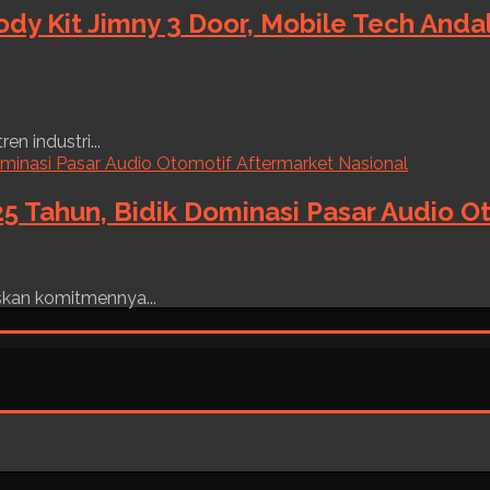
ody Kit Jimny 3 Door, Mobile Tech And
n industri...
5 Tahun, Bidik Dominasi Pasar Audio O
skan komitmennya...