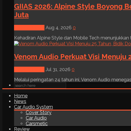
GIIAS 2026: Alpine Style Boyong B
Juta
News & Event
Aug 4, 2026
0
Kehadiran Alpine Style dan Mobile Tech menunjukkan tre
Venom Audio Perkuat Visi Menuju 2
News & Event
Jul 31, 2026
0
Melalui peringatan 24 tahun ini, Venom Audio menega
Home
News
Car Audio System
Cover Story
Car Audio
Carsmetic
Review