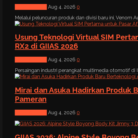
News & Event
Aug 4, 2026
0
Melalui peluncuran produk dan divisi baru ini, Venom Au
Usung Teknologi Virtual SIM Pert
RX2 di GIIAS 2026
News & Event
Aug 4, 2026
0
Persaingan industri perangkat multimedia otomotif di I
Mirai dan Asuka Hadirkan Produk B
Pameran
News & Event
Aug 4, 2026
0
GIIAS 2026: Alpine Style Boyong B