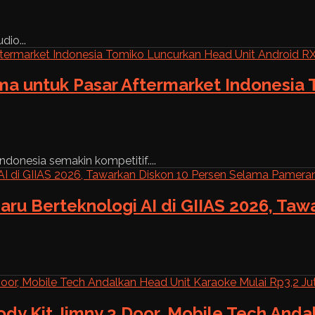
dio...
ama untuk Pasar Aftermarket Indonesia
ndonesia semakin kompetitif....
aru Berteknologi AI di GIIAS 2026, Ta
ody Kit Jimny 3 Door, Mobile Tech And