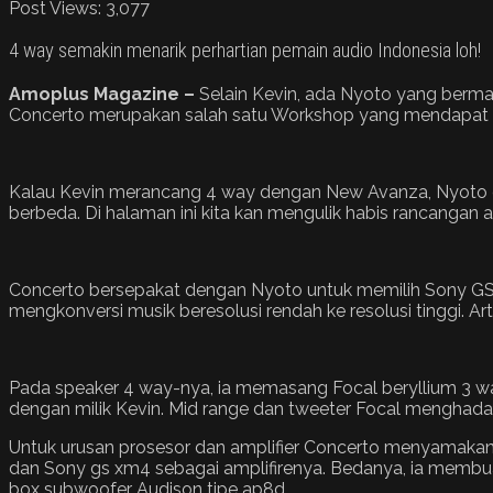
Post Views:
3,077
4 way semakin menarik perhartian pemain audio Indonesia loh!
Amoplus Magazine –
Selain Kevin, ada Nyoto yang berm
Concerto merupakan salah satu Workshop yang mendapat rati
Kalau Kevin merancang 4 way dengan New Avanza, Nyoto 
berbeda. Di halaman ini kita kan mengulik habis rancangan a
Concerto bersepakat dengan Nyoto untuk memilih Sony GS 9
mengkonversi musik beresolusi rendah ke resolusi tinggi. A
Pada speaker 4 way-nya, ia memasang Focal beryllium 3 w
dengan milik Kevin. Mid range dan tweeter Focal mengha
Untuk urusan prosesor dan amplifier Concerto menyamakan 
dan Sony gs xm4 sebagai amplifirenya. Bedanya, ia membuat 
box subwoofer Audison tipe ap8d.