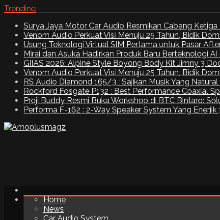
Trending
Surya Jaya Motor Car Audio Resmikan Cabang Ketiga 
Venom Audio Perkuat Visi Menuju 25 Tahun, Bidik Dom
Usung Teknologi Virtual SIM Pertama untuk Pasar Aft
Mirai dan Asuka Hadirkan Produk Baru Berteknologi A
GIIAS 2026: Alpine Style Boyong Body Kit Jimny 3 Do
Venom Audio Perkuat Visi Menuju 25 Tahun, Bidik Dom
RS Audio Diamond 165/3 : Sajikan Musik Yang Natural
Rockford Fosgate P132 : Best Performance Coaxial S
Proji Buddy Resmi Buka Workshop di BTC Bintaro: Solu
Performa F-162 : 2-Way Speaker System Yang Enerjik
Home
News
Car Audio System