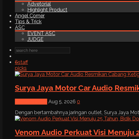
Advetorial
Highlight Product
Angel Corner
Tips & Trick
ASC
EVENT ASC
JUDGE
6
staff
picks
Surya Jaya Motor Car Audio Resmi
News & Event
Aug 5, 2026
0
Dengan bertambahnya jaringan outlet, Surya Jaya Moto
Venom Audio Perkuat Visi Menuju 2