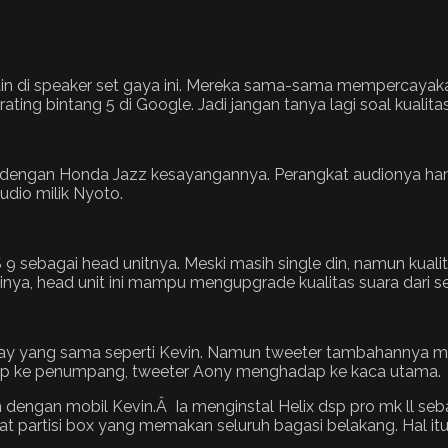
ain di speaker set gaya ini. Mereka sama-sama mempercayak
ng bintang 5 di Google. Jadi jangan tanya lagi soal kualit
dengan Honda Jazz kesayangannya. Perangkat audionya ha
udio milik Nyoto.
 sebagai head unitnya. Meski masih single din, namun kuali
rtinya, head unit ini mampu mengupgrade kualitas suara dari
ay yang sama seperti Kevin. Namun tweeter tambahannya me
dap ke penumpang, tweeter Aony menghadap ke kaca utama.
dengan mobil Kevin.Â Ia menginstal Helix dsp pro mk ll seb
partisi box yang memakan seluruh bagasi belakang. Hal itu t