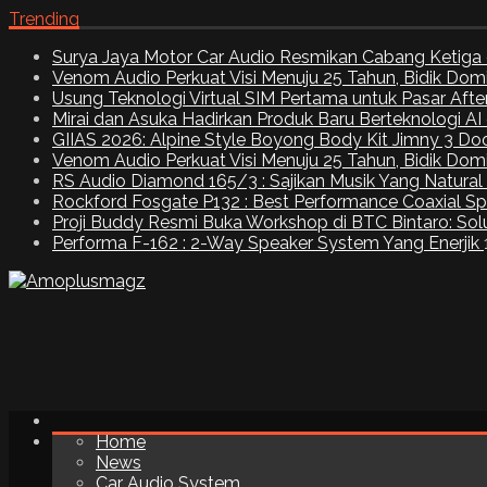
Trending
Surya Jaya Motor Car Audio Resmikan Cabang Ketiga 
Venom Audio Perkuat Visi Menuju 25 Tahun, Bidik Dom
Usung Teknologi Virtual SIM Pertama untuk Pasar Aft
Mirai dan Asuka Hadirkan Produk Baru Berteknologi A
GIIAS 2026: Alpine Style Boyong Body Kit Jimny 3 Do
Venom Audio Perkuat Visi Menuju 25 Tahun, Bidik Dom
RS Audio Diamond 165/3 : Sajikan Musik Yang Natural
Rockford Fosgate P132 : Best Performance Coaxial S
Proji Buddy Resmi Buka Workshop di BTC Bintaro: Solu
Performa F-162 : 2-Way Speaker System Yang Enerjik
Home
News
Car Audio System