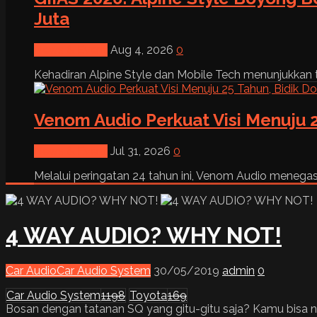
Juta
News & Event
Aug 4, 2026
0
Kehadiran Alpine Style dan Mobile Tech menunjukkan tre
Venom Audio Perkuat Visi Menuju 2
News & Event
Jul 31, 2026
0
Melalui peringatan 24 tahun ini, Venom Audio menega
4 WAY AUDIO? WHY NOT!
Car Audio
Car Audio System
30/05/2019
admin
0
Car Audio System
1198
Toyota
169
Bosan dengan tatanan SQ yang gitu-gitu saja? Kamu bisa ni