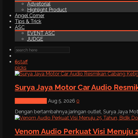
Advetorial
Highlight Product
Angel Corner
Tips & Trick
ASC
EVENT ASC
JUDGE
6
staff
picks
Surya Jaya Motor Car Audio Resmi
News & Event
Aug 5, 2026
0
Dengan bertambahnya jaringan outlet, Surya Jaya Moto
Venom Audio Perkuat Visi Menuju 2