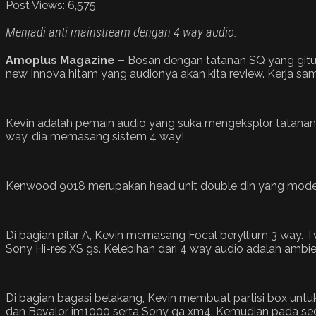
Post Views:
6,575
Menjadi anti mainstream dengan 4 way audio.
Amoplus Magazine –
Bosan dengan tatanan SQ yang gitu-g
new Innova hitam yang audionya akan kita review. Kerja sa
Kevin adalah pemain audio yang suka mengeksplor tatanan
way, dia memasang sistem 4 way!
Kenwood 9018 merupakan head unit double din yang modern
Di bagian pilar A, Kevin memasang Focal beryllium 3 way. T
Sony Hi-res XS gs. Kelebihan dari 4 way audio adalah ambi
Di bagian bagasi belakang, Kevin membuat partisi box untuk 
dan Bevalor im1000 serta Sony ga xm4. Kemudian pada sec