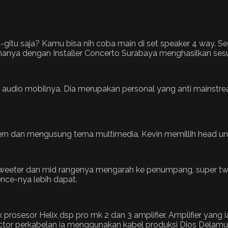
itu saja? Kamu bisa nih coba main di set speaker 4 way. Se
manya dengan Installer Concerto Surabaya menghasilkan sesu
 audio mobilnya. Dia merupakan personal yang anti mainst
 dan mengusung tema multimedia. Kevin memillih head unit 
weeter dan mid rangenya mengarah ke penumpang, super tweete
ence-nya lebih dapat.
prosesor Helix dsp pro mk 2 dan 3 amplifier. Amplifier yang 
tor perkabelan ia menggunakan kabel produksi Dios Delamu