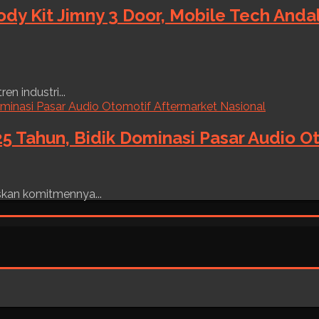
ody Kit Jimny 3 Door, Mobile Tech And
n industri...
5 Tahun, Bidik Dominasi Pasar Audio O
skan komitmennya...