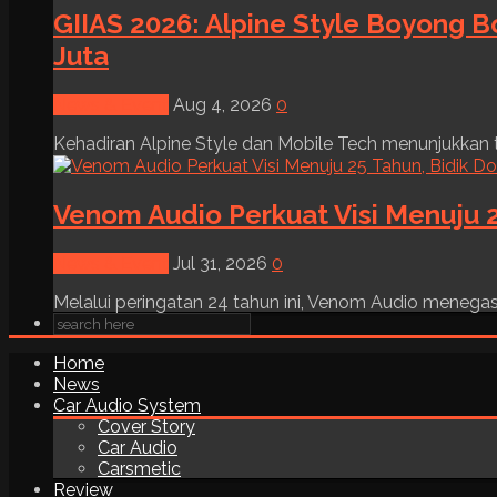
GIIAS 2026: Alpine Style Boyong B
Juta
News & Event
Aug 4, 2026
0
Kehadiran Alpine Style dan Mobile Tech menunjukkan tre
Venom Audio Perkuat Visi Menuju 2
News & Event
Jul 31, 2026
0
Melalui peringatan 24 tahun ini, Venom Audio menega
Home
News
Car Audio System
Cover Story
Car Audio
Carsmetic
Review