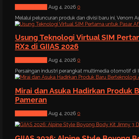
News & Event
Aug 4, 2026
0
Melalui peluncuran produk dan divisi baru ini, Venom Au
Usung Teknologi Virtual SIM Pert
RX2 di GIIAS 2026
News & Event
Aug 4, 2026
0
Persaingan industri perangkat multimedia otomotif di I
Mirai dan Asuka Hadirkan Produk B
Pameran
News & Event
Aug 4, 2026
0
GIIAS 2026: Alpine Style Boyong B