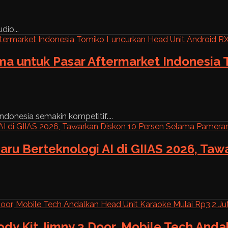
dio...
ama untuk Pasar Aftermarket Indonesia
ndonesia semakin kompetitif....
aru Berteknologi AI di GIIAS 2026, Ta
ody Kit Jimny 3 Door, Mobile Tech And