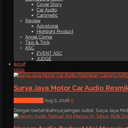
Cover Story
Car Audio
Carsmetic
Review
Advetorial
Highlight Product
Angel Corner
Tips & Trick
ASC
EVENT ASC
JUDGE
6
staff
picks
Surya Jaya Motor Car Audio Resmi
News & Event
Aug 5, 2026
0
Dengan bertambahnya jaringan outlet, Surya Jaya Moto