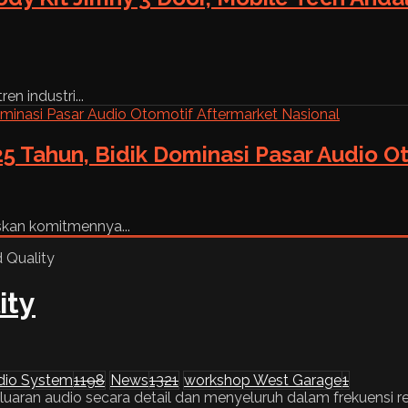
n industri...
5 Tahun, Bidik Dominasi Pasar Audio O
skan komitmennya...
ity
dio System
1198
News
1321
workshop West Garage
1
an audio secara detail dan menyeluruh dalam frekuensi rendah