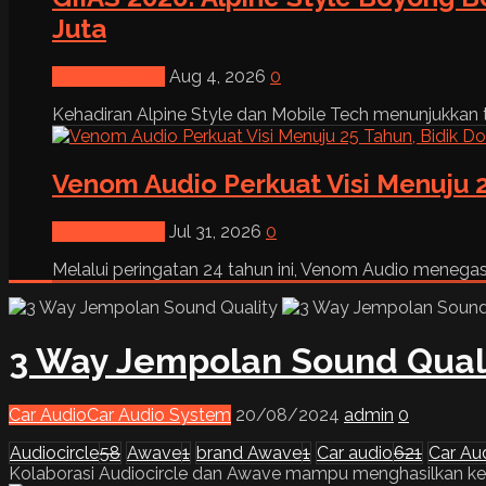
Juta
News & Event
Aug 4, 2026
0
Kehadiran Alpine Style dan Mobile Tech menunjukkan tre
Venom Audio Perkuat Visi Menuju 2
News & Event
Jul 31, 2026
0
Melalui peringatan 24 tahun ini, Venom Audio menega
3 Way Jempolan Sound Qual
Car Audio
Car Audio System
20/08/2024
admin
0
Audiocircle
58
Awave
1
brand Awave
1
Car audio
621
Car Au
Kolaborasi Audiocircle dan Awave mampu menghasilkan keluar