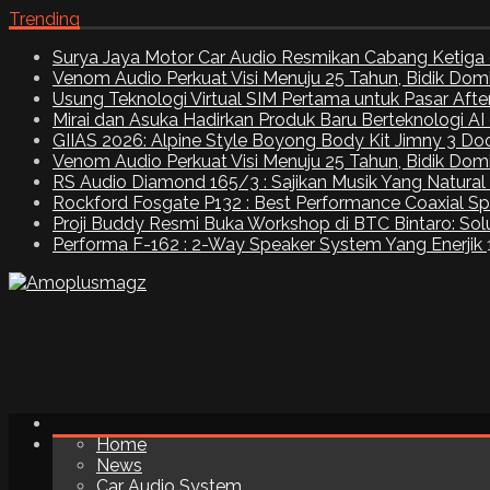
Trending
Surya Jaya Motor Car Audio Resmikan Cabang Ketiga 
Venom Audio Perkuat Visi Menuju 25 Tahun, Bidik Dom
Usung Teknologi Virtual SIM Pertama untuk Pasar Aft
Mirai dan Asuka Hadirkan Produk Baru Berteknologi A
GIIAS 2026: Alpine Style Boyong Body Kit Jimny 3 Do
Venom Audio Perkuat Visi Menuju 25 Tahun, Bidik Dom
RS Audio Diamond 165/3 : Sajikan Musik Yang Natural
Rockford Fosgate P132 : Best Performance Coaxial S
Proji Buddy Resmi Buka Workshop di BTC Bintaro: Solu
Performa F-162 : 2-Way Speaker System Yang Enerjik
Home
News
Car Audio System