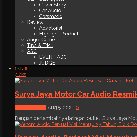
Cover Story
Car Audio
Carsmetic
Review
Advetorial
Highlight Product
Angel Corner
Tips & Trick
ASC
EVENT ASC
JUDGE
6
staff
picks
Surya Jaya Motor Car Audio Resmi
News & Event
Aug 5, 2026
0
Dengan bertambahnya jaringan outlet, Surya Jaya Moto