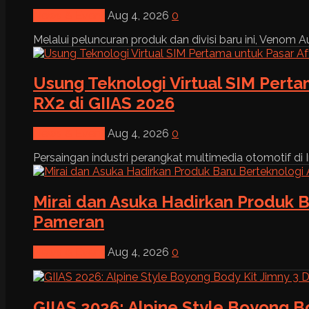
News & Event
Aug 4, 2026
0
Melalui peluncuran produk dan divisi baru ini, Venom Au
Usung Teknologi Virtual SIM Pert
RX2 di GIIAS 2026
News & Event
Aug 4, 2026
0
Persaingan industri perangkat multimedia otomotif di I
Mirai dan Asuka Hadirkan Produk B
Pameran
News & Event
Aug 4, 2026
0
GIIAS 2026: Alpine Style Boyong B