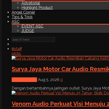
Advetorial
Highlight Product
Angel Corner
Tips & Trick
ASC
EVENT ASC
JUDGE
6
staff
picks
Surya Jaya Motor Car Audio Resmi
News & Event
Aug 5, 2026
0
Dengan bertambahnya jaringan outlet, Surya Jaya Moto
Venom Audio Perkuat Visi Menuju 2