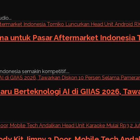
dio...
ama untuk Pasar Aftermarket Indonesia
ndonesia semakin kompetitif....
aru Berteknologi AI di GIIAS 2026, Ta
ody Kit Jimny 3 Door, Mobile Tech And