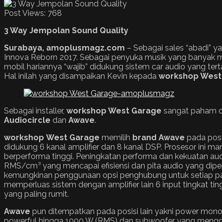
Post Views:
768
3 Way Jempolan Sound Quality
Surabaya, amoplusmagz.com
– Sebagai sales “abadi” y
Innova Reborn 2017. Sebagai penyuka musik yang banyak 
mobil hariannya “wajib” didukung sistem car audio yang te
Hal inilah yang disampaikan Kevin kepada
workshop West
Sebagai installer,
workshop West Garage
sangat paham de
Audiocircle
dan
Awave
.
workshop
West Garage
memilih
brand
Awave
pada posi
didukung 6 kanal amplifier dan 8 kanal DSP. Prosesor ini m
berperforma tinggi. Peningkatan performa dan kekuatan aud
RMS/cm³ yang mencapai efisiensi dan pita audio yang diper
kemungkinan penggunaan opsi penghubung untuk setiap pasan
memperluas sistem dengan amplifier lain 6 input tingkat tin
yang paling rumit.
Awave
pun ditempatkan pada posisi lain yakni power mon
powerful hingga 1000 W (RMS) dan subwoofer yang men