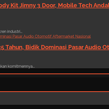
ody Kit Jimny 3 Door, Mobile Tech And
n industri...
5 Tahun, Bidik Dominasi Pasar Audio O
skan komitmennya...