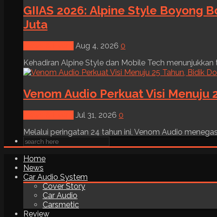
GIIAS 2026: Alpine Style Boyong B
Juta
News & Event
Aug 4, 2026
0
Kehadiran Alpine Style dan Mobile Tech menunjukkan tre
Venom Audio Perkuat Visi Menuju 2
News & Event
Jul 31, 2026
0
Melalui peringatan 24 tahun ini, Venom Audio menega
Home
News
Car Audio System
Cover Story
Car Audio
Carsmetic
Review