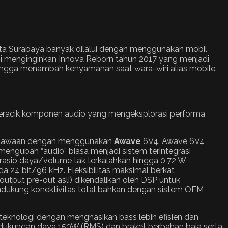
 Kota Surabaya banyak dilalui dengan menggunakan mobil
 menginginkan Innova Reborn tahun 2017 yang menjadi
ehingga menambah kenyamanan saat wara-wiri alias mobile.
meracik komponen audio yang mengeksplorasi performa
an bawaan dengan menggunakan
Awave
6V4. Awave 6V4
mengubah “audio” biasa menjadi sistem terintegrasi
 rasio daya/volume tak terkalahkan hingga 0,72 W
a 24 bit/96 kHz. Fleksibilitas maksimal berkat
utput pre-out asli) dikendalikan oleh DSP untuk
) mendukung konektivitas total bahkan dengan sistem OEM
knologi dengan menghasikan bass lebih efisien dan
ukungan daya 150W (RMS) dan braket berbahan baja serta