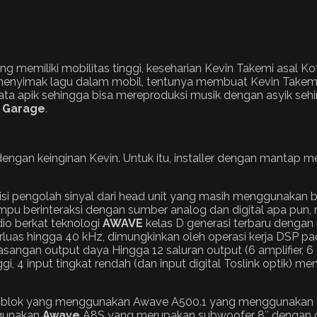
ang memiliki mobilitas tinggi, keseharian Kevin Takemi asal
menyimak lagu dalam mobil, tentunya membuat Kevin Takemi
rtata apik sehingga bisa mereproduksi musik dengan asyik s
 Garage
.
ngan keinginan Kevin. Untuk itu, installer dengan mantap 
si pengolah sinyal dari head unit yang masih menggunak
ampu berinteraksi dengan sumber analog dan digital apa pun, 
io berkat teknologi
AWAVE
kelas D generasi terbaru dengan
luas hingga 40 kHz, dimungkinkan oleh operasi kerja DSP pad
gan output daya Hingga 12 saluran output (6 amplifier, 6 o
ggi, 4 input tingkat rendah (dan input digital Toslink optik
oblok yang menggunakan Awave A500.1 yang menggunakan te
ggunakan
Awave
A8S yang merupakan subwoofer 8″ dengan d