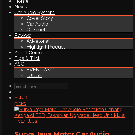
Home
News
Car Audio System
Cover Story
Car Audio
Carsmetic
Review
Advetorial
Highlight Product
Angel Corner
Tips & Trick
ASC
EVENT ASC
JUDGE
6
staff
picks
Surya Jaya Motor Car Audio