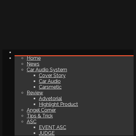
Home
News
Car Audio System
Cover Story
Car Audio
Carsmetic
Review
Advetorial
Highlight Product
Angel Corner
Tips & Trick
ASC
EVENT ASC
JUDGE